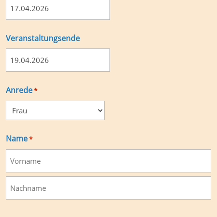
TT
Punkt
MM
Veranstaltungsende
Punkt
JJJJ
TT
Punkt
MM
Anrede
*
Punkt
JJJJ
Name
*
Vorname
Nachname